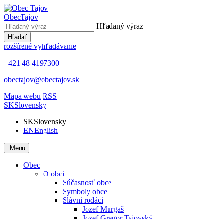
Obec
Tajov
Hľadaný výraz
Hľadať
rozšírené vyhľadávanie
+421 48 4197300
obectajov@obectajov.sk
Mapa webu
RSS
SK
Slovensky
SK
Slovensky
EN
English
Menu
Obec
O obci
Súčasnosť obce
Symboly obce
Slávni rodáci
Jozef Murgaš
Jozef Gregor Tajovský