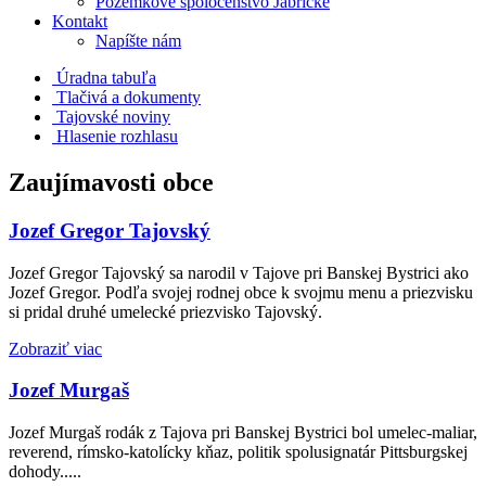
Pozemkové spoločenstvo Jabrické
Kontakt
Napíšte nám
Úradna tabuľa
Tlačivá a dokumenty
Tajovské noviny
Hlasenie rozhlasu
Zaujímavosti obce
Jozef Gregor Tajovský
Jozef Gregor Tajovský sa narodil v Tajove pri Banskej Bystrici ako
Jozef Gregor. Podľa svojej rodnej obce k svojmu menu a priezvisku
si pridal druhé umelecké priezvisko Tajovský.
Zobraziť viac
Jozef Murgaš
Jozef Murgaš rodák z Tajova pri Banskej Bystrici bol umelec-maliar,
reverend, rímsko-katolícky kňaz, politik spolusignatár Pittsburgskej
dohody.....