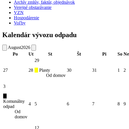
Archív zmlúv, faktúr, objednávok
Verejné obstarávanie
VZN
Hospodárenie
Voľby
Kalendár vývozu odpadu
August
2026
Po
Ut
St
Št
Pi
So
Ne
29
27
28
Plasty
30
31
1
2
Od domov
3
Komunálny
4
5
6
7
8
9
odpad
Od
domov
12