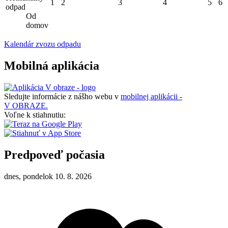
1
2
3
4
5
6
odpad
Od
domov
Kalendár zvozu odpadu
Mobilná aplikácia
Sledujte informácie z nášho webu v
mobilnej aplikácii -
V OBRAZE.
Voľne k stiahnutiu:
Predpoveď počasia
dnes, pondelok 10. 8. 2026