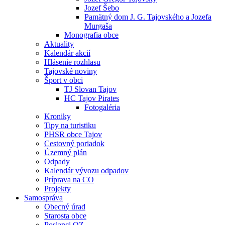
Jozef Šebo
Pamätný dom J. G. Tajovského a Jozefa
Murgaša
Monografia obce
Aktuality
Kalendár akcií
Hlásenie rozhlasu
Tajovské noviny
Šport v obci
TJ Slovan Tajov
HC Tajov Pirates
Fotogaléria
Kroniky
Tipy na turistiku
PHSR obce Tajov
Cestovný poriadok
Územný plán
Odpady
Kalendár vývozu odpadov
Príprava na CO
Projekty
Samospráva
Obecný úrad
Starosta obce
Poslanci OZ