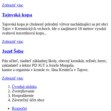
Zobraziť viac
Tajovská kopa
Tajovská kopa je chránený prírodný výtvor nachádzajúci sa pri obci
Tajov v Kremnických vrchoch. Ide o zaujímavú 18 metrov vysokú
svahovú travertínovú kopu...
Zobraziť viac
Jozef Šebo
Pán učiteľ, riaditeľ základnej školy, obecný kronikár, režisér, herec,
zakladateľ a lektor PD JGT a Jozefa Murgaša,
kantor a organista v kostole sv. Jána Krstiteľa v Tajove.
Zobraziť viac
Úvodná stránka
Zverejňovanie
Hospodárenie
Záverečný účet obce
Rozpočet