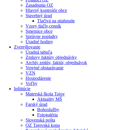
Zasadnutia OZ
Hlavný kontrolór obce
Stavebný úrad
Tlačivá na stiahnutie
Vzory tlačív,cenník
Smernice obce
Správne poplatky
Úradné hodiny
Zverejňovanie
Úradná tabuľa
Zmluvy faktúry objednávky
Archív zmlúv, faktúr, objednávok
Verejné obstarávanie
VZN
Hospodárenie
Voľby
Inštitúcie
Materská škola Tajov
Aktuality MŠ
Farský úrad
Bohoslužby
Fotogaléria
Slovenská pošta
OZ Tajovská kopa