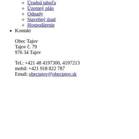
Úradná tabuľa
Územný plán
Odpady
Stavebný úrad
Hospodárenie
Kontakt
Obec Tajov
Tajov č. 79
976 34 Tajov
Tel.: +421 48 4197300, 4197213
mobil: +421 918 822 787
Email:
obectajov@obectajov.sk