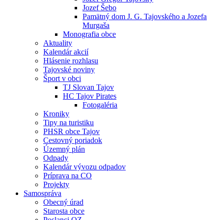
Jozef Šebo
Pamätný dom J. G. Tajovského a Jozefa
Murgaša
Monografia obce
Aktuality
Kalendár akcií
Hlásenie rozhlasu
Tajovské noviny
Šport v obci
TJ Slovan Tajov
HC Tajov Pirates
Fotogaléria
Kroniky
Tipy na turistiku
PHSR obce Tajov
Cestovný poriadok
Územný plán
Odpady
Kalendár vývozu odpadov
Príprava na CO
Projekty
Samospráva
Obecný úrad
Starosta obce
Poslanci OZ