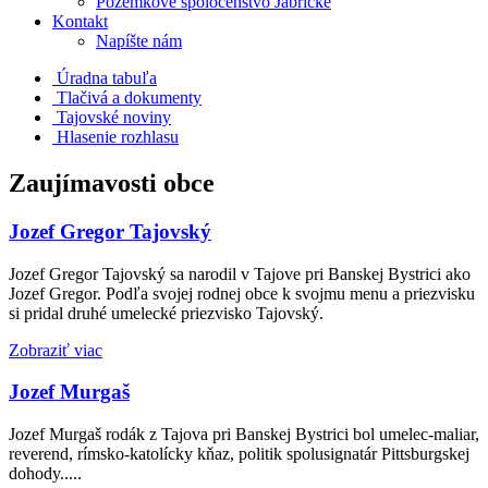
Pozemkové spoločenstvo Jabrické
Kontakt
Napíšte nám
Úradna tabuľa
Tlačivá a dokumenty
Tajovské noviny
Hlasenie rozhlasu
Zaujímavosti obce
Jozef Gregor Tajovský
Jozef Gregor Tajovský sa narodil v Tajove pri Banskej Bystrici ako
Jozef Gregor. Podľa svojej rodnej obce k svojmu menu a priezvisku
si pridal druhé umelecké priezvisko Tajovský.
Zobraziť viac
Jozef Murgaš
Jozef Murgaš rodák z Tajova pri Banskej Bystrici bol umelec-maliar,
reverend, rímsko-katolícky kňaz, politik spolusignatár Pittsburgskej
dohody.....