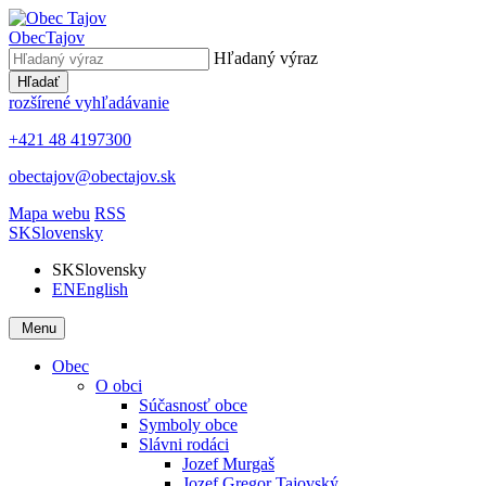
Obec
Tajov
Hľadaný výraz
Hľadať
rozšírené vyhľadávanie
+421 48 4197300
obectajov@obectajov.sk
Mapa webu
RSS
SK
Slovensky
SK
Slovensky
EN
English
Menu
Obec
O obci
Súčasnosť obce
Symboly obce
Slávni rodáci
Jozef Murgaš
Jozef Gregor Tajovský