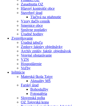
Zasadnutia OZ
Hlavný kontrolór obce
Stavebný úrad
Tlačivá na stiahnutie
Vzory tlačív,cenník
Smernice obce
Správne poplatky
Úradné hodiny
Zverejňovanie
Úradná tabuľa
Zmluvy faktúry objednávky
Archív zmlúv, faktúr, objednávok
Verejné obstarávanie
VZN
Hospodárenie
Voľby
Inštitúcie
Materská škola Tajov
Aktuality MŠ
Farský úrad
Bohoslužby
Fotogaléria
Slovenská pošta
OZ Tajovská kopa