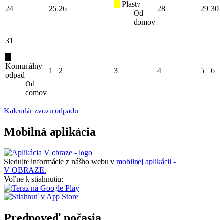
Plasty
24
25
26
28
29
30
Od
domov
31
Komunálny
1
2
3
4
5
6
odpad
Od
domov
Kalendár zvozu odpadu
Mobilná aplikácia
Sledujte informácie z nášho webu v
mobilnej aplikácii -
V OBRAZE.
Voľne k stiahnutiu:
Predpoveď počasia