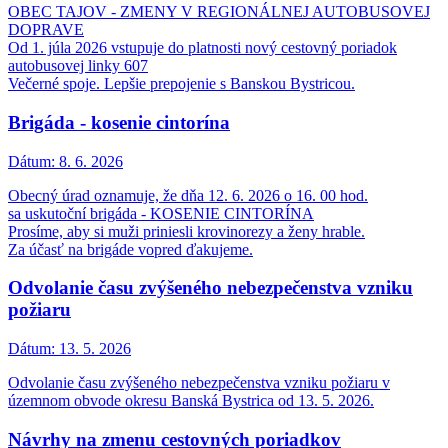
OBEC TAJOV - ZMENY V REGIONÁLNEJ AUTOBUSOVEJ
DOPRAVE
Od 1. júla 2026 vstupuje do platnosti nový cestovný poriadok
autobusovej linky 607
Večerné spoje. Lepšie prepojenie s Banskou Bystricou.
Brigáda - kosenie cintorína
Dátum:
8. 6. 2026
Obecný úrad oznamuje, že dňa 12. 6. 2026 o 16. 00 hod.
sa uskutoční brigáda - KOSENIE CINTORÍNA
Prosíme, aby si muži priniesli krovinorezy a ženy hrable.
Za účasť na brigáde vopred ďakujeme.
Odvolanie času zvýšeného nebezpečenstva vzniku
požiaru
Dátum:
13. 5. 2026
Odvolanie času zvýšeného nebezpečenstva vzniku požiaru v
územnom obvode okresu Banská Bystrica od 13. 5. 2026.
Návrhy na zmenu cestovných poriadkov