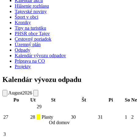
Kalendár akcií
Hlásenie rozhlasu
Tajovské noviny
Šport v obci
Kroniky
Tipy na turistiku
PHSR obce Tajov
Cestovný poriadok
Územný plán
Odpady
Kalendár vývozu odpadov
Príprava na CO
Projekty
Kalendár vývozu odpadu
August
2026
Po
Ut
St
Št
Pi
So
Ne
29
27
28
Plasty
30
31
1
2
Od domov
3