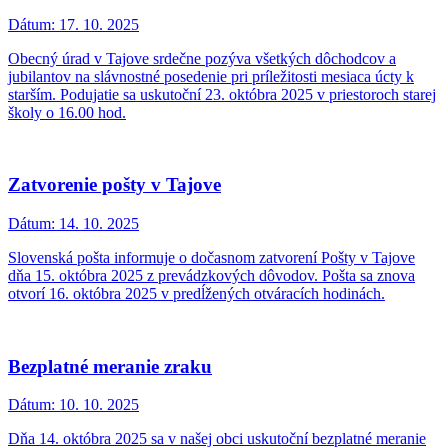
Dátum:
17. 10. 2025
Obecný úrad v Tajove srdečne pozýva všetkých dôchodcov a
jubilantov na slávnostné posedenie pri príležitosti mesiaca úcty k
starším. Podujatie sa uskutoční 23. októbra 2025 v priestoroch starej
školy o 16.00 hod.
Zatvorenie pošty v Tajove
Dátum:
14. 10. 2025
Slovenská pošta informuje o dočasnom zatvorení Pošty v Tajove
dňa 15. októbra 2025 z prevádzkových dôvodov. Pošta sa znova
otvorí 16. októbra 2025 v predĺžených otváracích hodinách.
Bezplatné meranie zraku
Dátum:
10. 10. 2025
Dňa 14. októbra 2025 sa v našej obci uskutoční bezplatné meranie