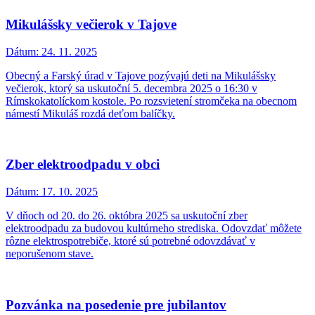
Mikulášsky večierok v Tajove
Dátum:
24. 11. 2025
Obecný a Farský úrad v Tajove pozývajú deti na Mikulášsky
večierok, ktorý sa uskutoční 5. decembra 2025 o 16:30 v
Rímskokatolíckom kostole. Po rozsvietení stromčeka na obecnom
námestí Mikuláš rozdá deťom balíčky.
Zber elektroodpadu v obci
Dátum:
17. 10. 2025
V dňoch od 20. do 26. októbra 2025 sa uskutoční zber
elektroodpadu za budovou kultúrneho strediska. Odovzdať môžete
rôzne elektrospotrebiče, ktoré sú potrebné odovzdávať v
neporušenom stave.
Pozvánka na posedenie pre jubilantov