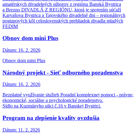
amatérskych divadelných súborov z regiónu Banská Bystrica
a Brezno DIVADLÁ Z REGIÓNU, ktorá je spojením súťaží
Karvašova Bystrica a Tajovského divadelné dni – regionálnych
postupových kôl celoslovenských prehliadok divadla mladých
FEDIM
Obnov dom mini Plus
Dátum:
16. 2. 2026
Obnov dom mini Plus
Národný projekt - Sieť odborného poradenstva
Dátum:
16. 2. 2026
Bezplatné využívanie služieb Poradní komplexnej pomoci - právne,
ekonomické, sociálne a psychologické poradenstvo.
Sídlo na Kuzmányho ulici č.16 v Banskej Bystrici.
Program na zlepšenie kvality ovzdušia
Dátum:
11. 2. 2026