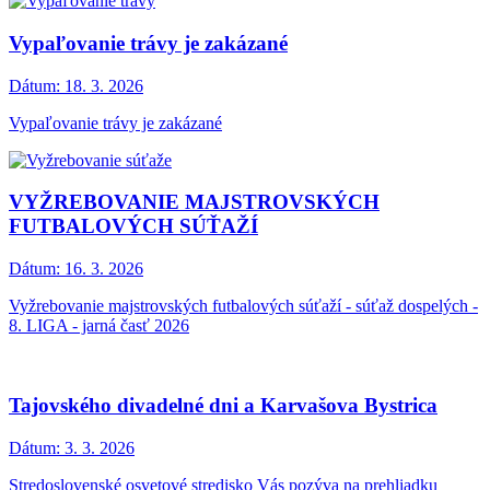
Vypaľovanie trávy je zakázané
Dátum:
18. 3. 2026
Vypaľovanie trávy je zakázané
VYŽREBOVANIE MAJSTROVSKÝCH
FUTBALOVÝCH SÚŤAŽÍ
Dátum:
16. 3. 2026
Vyžrebovanie majstrovských futbalových súťaží - súťaž dospelých -
8. LIGA - jarná časť 2026
Tajovského divadelné dni a Karvašova Bystrica
Dátum:
3. 3. 2026
Stredoslovenské osvetové stredisko Vás pozýva na prehliadku