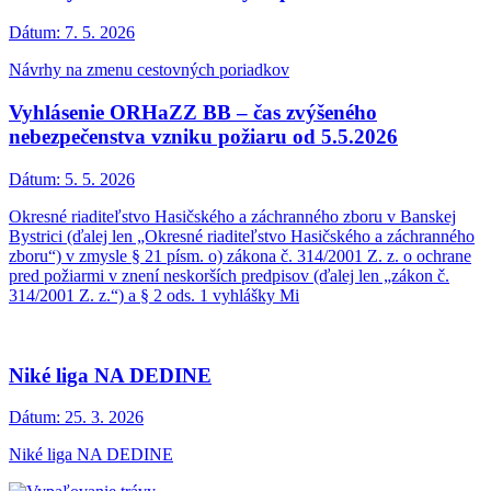
Dátum:
7. 5. 2026
Návrhy na zmenu cestovných poriadkov
Vyhlásenie ORHaZZ BB – čas zvýšeného
nebezpečenstva vzniku požiaru od 5.5.2026
Dátum:
5. 5. 2026
Okresné riaditeľstvo Hasičského a záchranného zboru v Banskej
Bystrici (ďalej len „Okresné riaditeľstvo Hasičského a záchranného
zboru“) v zmysle § 21 písm. o) zákona č. 314/2001 Z. z. o ochrane
pred požiarmi v znení neskorších predpisov (ďalej len „zákon č.
314/2001 Z. z.“) a § 2 ods. 1 vyhlášky Mi
Niké liga NA DEDINE
Dátum:
25. 3. 2026
Niké liga NA DEDINE