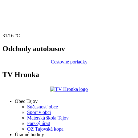
31/16 °C
Odchody autobusov
Cestovné poriadky
TV Hronka
Obec Tajov
Súčasnosť obce
Šport v obci
Materská škola Tajov
Farský úrad
OZ Tajovská kopa
Úradné hodiny