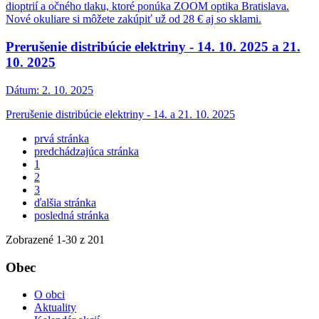
dioptrií a očného tlaku, ktoré ponúka ZOOM optika Bratislava.
Nové okuliare si môžete zakúpiť už od 28 € aj so sklami.
Prerušenie distribúcie elektriny - 14. 10. 2025 a 21.
10. 2025
Dátum:
2. 10. 2025
Prerušenie distribúcie elektriny - 14. a 21. 10. 2025
prvá stránka
predchádzajúca stránka
1
2
3
ďalšia stránka
posledná stránka
Zobrazené
1
-
30
z 201
Obec
O obci
Aktuality