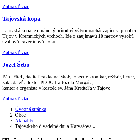
Zobraziť viac
Tajovská kopa
Tajovská kopa je chránený prírodný výtvor nachádzajúci sa pri obci
Tajov v Kremnických vrchoch. Ide o zaujímavú 18 metrov vysokú
svahovú travertínovú kopu...
Zobraziť viac
Jozef Šebo
Pán učiteľ, riaditeľ základnej školy, obecný kronikár, režisér, herec,
zakladateľ a lektor PD JGT a Jozefa Murgaša,
kantor a organista v kostole sv. Jána Krstiteľa v Tajove.
Zobraziť viac
Úvodná stránka
Obec
Aktuality
Tajovského divadelné dni a Karvašova...