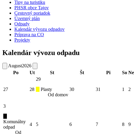
Tipy na turistiku
PHSR obce Tajov
Cestovný poriadok
Územný plán
Odpady
Kalendár vývozu odpadov
Príprava na CO
Projekty
Kalendár vývozu odpadu
August
2026
Po
Ut
St
Št
Pi
So
Ne
29
27
28
Plasty
30
31
1
2
Od domov
3
Komunálny
4
5
6
7
8
9
odpad
Od