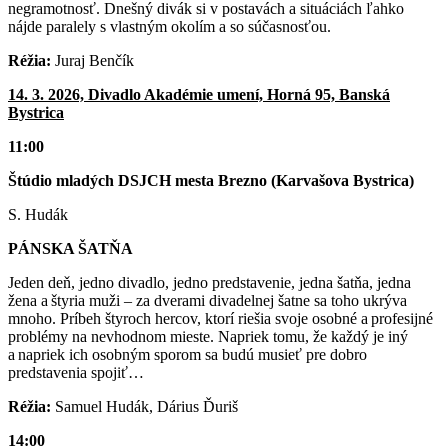
negramotnosť. Dnešný divák si v postavách a situáciách ľahko
nájde paralely s vlastným okolím a so súčasnosťou.
Réžia:
Juraj Benčík
14. 3. 2026, Divadlo Akadémie umení, Horná 95, Banská
Bystrica
11:00
Štúdio mladých DSJCH mesta Brezno (Karvašova Bystrica)
S. Hudák
PÁNSKA ŠATŇA
Jeden deň, jedno divadlo, jedno predstavenie, jedna šatňa, jedna
žena a štyria muži – za dverami divadelnej šatne sa toho ukrýva
mnoho. Príbeh štyroch hercov, ktorí riešia svoje osobné a profesijné
problémy na nevhodnom mieste. Napriek tomu, že každý je iný
a napriek ich osobným sporom sa budú musieť pre dobro
predstavenia spojiť…
Réžia:
Samuel Hudák, Dárius Ďuriš
14:00