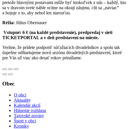
pretože hlavnými postavami môže byť ktokoľvek z nás – každý, kto
sa v dravom svete náhle ocitne na okraji záujmu, cíti sa „naviac“
a bojuje o to, aby nebol len starosťou.
Réžia:
Július Obernauer
Vstupné: 6 € (na každé predstavenie), predpredaj v sieti
TICKETPORTAL a v deň predstavení na mieste.
Veríme, že prídete podporiť súťažiacich divadelníkov a spolu tak
úspešne odštartujeme novú sezónu divadelných predstavení, ktoré
pre Vás už viac ako desať rokov prinášame.
Obec
O obci
Aktuality
Kalendár akcií
Hlásenie rozhlasu
Tajovské noviny
Šport v obci
Kroniky