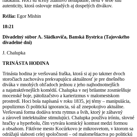
riadkami. Hoci sú scény zdanlivo nenápadné, nesú v sebe silu
autenticity, ktorá oslovuje mladých aj dospelých divákov.
Réžia:
Egor Mishin
18:21
Divadelný súbor A. Sládkoviča, Banská Bystrica (Tajovského
divadelné dni)
J. Chalupka
TRINÁSTA HODINA
Trinásta hodina je veršovaná fraška, ktorá si aj po takmer dvoch
storočiach zachováva prekvapujúcu aktuálnosť je pre dnešného
diváka v mnohých ohľadoch jednou z jeho najhodnotnejších
a najatraktívnejších komédií. Chalupka v nej brilantne zosmiešňuje
mocenské boje, pätolizačstvo a karierizmus v malomestskom
prostredí. Hoci bola napísaná v roku 1835, jej témy – manipulácia,
populizmus či politická ignorancia, sú až znepokojivo aktuálne.
Veršovaná forma dodáva textu rytmus a švih, ktorý je zábavný
a zároveň intelektuálne stimulujúci. Chalupka používa iróniu, slovné
hračky a hyperbolu, čím vytvára komický kontrast medzi formou
a obsahom. Fiktívne mesto Kocúrkovo je mikrosvetom, v ktorom sa
odrážajú slabosti celej spoločnosti – od malomeštiactva po politickú