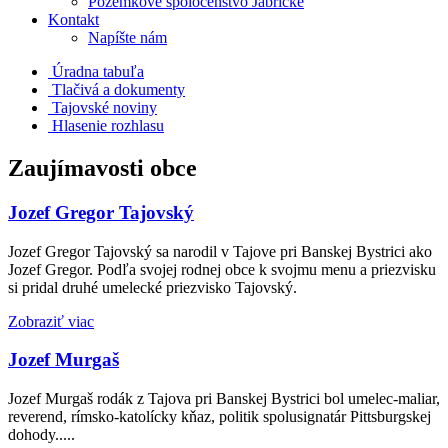
Pozemkové spoločenstvo Jabrické
Kontakt
Napíšte nám
Úradna tabuľa
Tlačivá a dokumenty
Tajovské noviny
Hlasenie rozhlasu
Zaujímavosti obce
Jozef Gregor Tajovský
Jozef Gregor Tajovský sa narodil v Tajove pri Banskej Bystrici ako
Jozef Gregor. Podľa svojej rodnej obce k svojmu menu a priezvisku
si pridal druhé umelecké priezvisko Tajovský.
Zobraziť viac
Jozef Murgaš
Jozef Murgaš rodák z Tajova pri Banskej Bystrici bol umelec-maliar,
reverend, rímsko-katolícky kňaz, politik spolusignatár Pittsburgskej
dohody.....