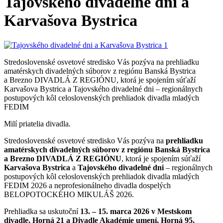
Tajovského divadelné dni a
Karvašova Bystrica
Stredoslovenské osvetové stredisko Vás pozýva na prehliadku
amatérskych divadelných súborov z regiónu Banská Bystrica
a Brezno DIVADLÁ Z REGIÓNU, ktorá je spojením súťaží
Karvašova Bystrica a Tajovského divadelné dni – regionálnych
postupových kôl celoslovenských prehliadok divadla mladých
FEDIM
Milí priatelia divadla.
Stredoslovenské osvetové stredisko Vás pozýva na
prehliadku
amatérskych divadelných súborov z regiónu Banská Bystrica
a Brezno DIVADLÁ Z REGIÓNU
, ktorá je spojením súťaží
Karvašova Bystrica
a
Tajovského divadelné dni
– regionálnych
postupových kôl celoslovenských prehliadok divadla mladých
FEDIM 2026 a neprofesionálneho divadla dospelých
BELOPOTOCKÉHO MIKULÁŠ 2026.
Prehliadka sa uskutoční
13. – 15. marca 2026 v Mestskom
divadle, Horná 21 a Divadle Akadémie umení, Horná 95,