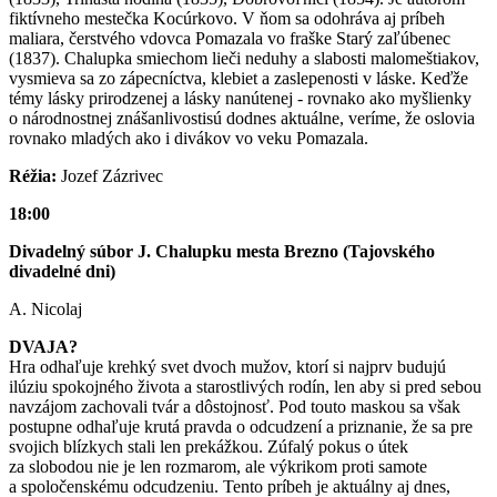
fiktívneho mestečka Kocúrkovo. V ňom sa odohráva aj príbeh
maliara, čerstvého vdovca Pomazala vo fraške Starý zaľúbenec
(1837). Chalupka smiechom lieči neduhy a slabosti malomeštiakov,
vysmieva sa zo zápecníctva, klebiet a zaslepenosti v láske. Keďže
témy lásky prirodzenej a lásky nanútenej - rovnako ako myšlienky
o národnostnej znášanlivostisú dodnes aktuálne, veríme, že oslovia
rovnako mladých ako i divákov vo veku Pomazala.
Réžia:
Jozef Zázrivec
18:00
Divadelný súbor J. Chalupku mesta Brezno (Tajovského
divadelné dni)
A. Nicolaj
DVAJA?
Hra odhaľuje krehký svet dvoch mužov, ktorí si najprv budujú
ilúziu spokojného života a starostlivých rodín, len aby si pred sebou
navzájom zachovali tvár a dôstojnosť. Pod touto maskou sa však
postupne odhaľuje krutá pravda o odcudzení a priznanie, že sa pre
svojich blízkych stali len prekážkou. Zúfalý pokus o útek
za slobodou nie je len rozmarom, ale výkrikom proti samote
a spoločenskému odcudzeniu. Tento príbeh je aktuálny aj dnes,