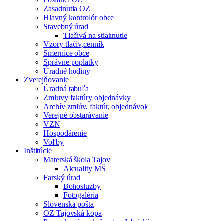
Zasadnutia OZ
Hlavný kontrolór obce
Stavebný úrad
Tlačivá na stiahnutie
Vzory tlačív,cenník
Smernice obce
Správne poplatky
Úradné hodiny
Zverejňovanie
Úradná tabuľa
Zmluvy faktúry objednávky
Archív zmlúv, faktúr, objednávok
Verejné obstarávanie
VZN
Hospodárenie
Voľby
Inštitúcie
Materská škola Tajov
Aktuality MŠ
Farský úrad
Bohoslužby
Fotogaléria
Slovenská pošta
OZ Tajovská kopa