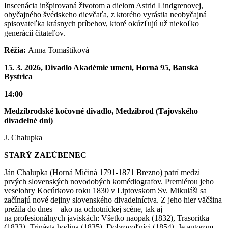
Inscenácia inšpirovaná životom a dielom Astrid Lindgrenovej,
obyčajného švédskeho dievčaťa, z ktorého vyrástla neobyčajná
spisovateľka krásnych príbehov, ktoré okúzľujú už niekoľko
generácií čitateľov.
Réžia:
Anna Tomaštiková
15. 3. 2026, Divadlo Akadémie umení, Horná 95, Banská
Bystrica
14:00
Medzibrodské kočovné divadlo, Medzibrod (Tajovského
divadelné dni)
J. Chalupka
STARÝ ZAĽÚBENEC
Ján Chalupka (Horná Mičiná 1791-1871 Brezno) patrí medzi
prvých slovenských novodobých komédiografov. Premiérou jeho
veselohry Kocúrkovo roku 1830 v Liptovskom Sv. Mikuláši sa
začínajú nové dejiny slovenského divadelníctva. Z jeho hier väčšina
prežila do dnes – ako na ochotníckej scéne, tak aj
na profesionálnych javiskách: Všetko naopak (1832), Trasoritka
(1833), Trinásta hodina (1835), Dobrovoľníci (1854). Je autorom