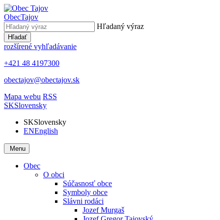
Obec
Tajov
Hľadaný výraz
Hľadať
rozšírené vyhľadávanie
+421 48 4197300
obectajov@obectajov.sk
Mapa webu
RSS
SK
Slovensky
SK
Slovensky
EN
English
Menu
Obec
O obci
Súčasnosť obce
Symboly obce
Slávni rodáci
Jozef Murgaš
Jozef Gregor Tajovský