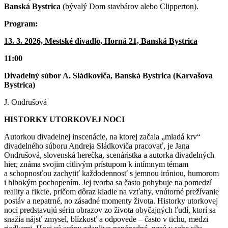
Banská Bystrica
(bývalý Dom stavbárov alebo Clipperton).
Program:
13. 3. 2026, Mestské divadlo, Horná 21, Banská Bystrica
11:00
Divadelný súbor A. Sládkoviča, Banská Bystrica (Karvašova
Bystrica)
J. Ondrušová
HISTORKY UTORKOVEJ NOCI
Autorkou divadelnej inscenácie, na ktorej začala „mladá krv“
divadelného súboru Andreja Sládkoviča pracovať, je Jana
Ondrušová, slovenská herečka, scenáristka a autorka divadelných
hier, známa svojim citlivým prístupom k intímnym témam
a schopnosťou zachytiť každodennosť s jemnou iróniou, humorom
i hlbokým pochopením. Jej tvorba sa často pohybuje na pomedzí
reality a fikcie, pričom dôraz kladie na vzťahy, vnútorné prežívanie
postáv a nepatrné, no zásadné momenty života. Historky utorkovej
noci predstavujú sériu obrazov zo života obyčajných ľudí, ktorí sa
snažia nájsť zmysel, blízkosť a odpovede – často v tichu, medzi