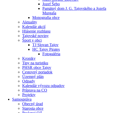
Jozef Šebo
Pamätný dom J. G. Tajovského a Jozefa
Murgaša
Monografia obce
Aktuality
Kalendár akcií
Hlásenie rozhlasu
Tajovské noviny
Šport v obci
TJ Slovan Tajov
HC Tajov Pirates
Fotogaléria
Kroniky
Tipy na turistiku
PHSR obce Tajov
Cestovný poriadok
Územný plán
Odpady
Kalendár vývozu odpadov
Príprava na CO
Projekty
Samospráva
Obecný úrad
Starosta obce
Poslanci OZ