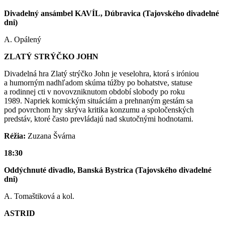
Divadelný ansámbel KAVÍL, Dúbravica (Tajovského divadelné
dni)
A. Opálený
ZLATÝ STRÝČKO JOHN
Divadelná hra Zlatý strýčko John je veselohra, ktorá s iróniou
a humorným nadhľadom skúma túžby po bohatstve, statuse
a rodinnej cti v novovzniknutom období slobody po roku
1989. Napriek komickým situáciám a prehnaným gestám sa
pod povrchom hry skrýva kritika konzumu a spoločenských
predstáv, ktoré často prevládajú nad skutočnými hodnotami.
Réžia:
Zuzana Švárna
18:30
Oddýchnuté divadlo, Banská Bystrica (Tajovského divadelné
dni)
A. Tomaštiková a kol.
ASTRID