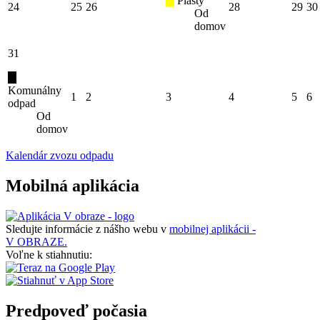
Plasty
24
25
26
28
29
30
Od
domov
31
Komunálny
1
2
3
4
5
6
odpad
Od
domov
Kalendár zvozu odpadu
Mobilná aplikácia
Sledujte informácie z nášho webu v
mobilnej aplikácii -
V OBRAZE.
Voľne k stiahnutiu:
Predpoveď počasia