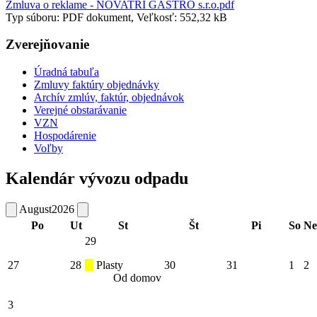
Zmluva o reklame - NOVATRI GASTRO s.r.o.pdf
Typ súboru: PDF dokument, Veľkosť: 552,32 kB
Zverejňovanie
Úradná tabuľa
Zmluvy faktúry objednávky
Archív zmlúv, faktúr, objednávok
Verejné obstarávanie
VZN
Hospodárenie
Voľby
Kalendár vývozu odpadu
August
2026
Po
Ut
St
Št
Pi
So
Ne
29
27
28
Plasty
30
31
1
2
Od domov
3