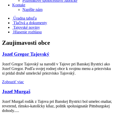
Pozemkové spoločenstvo Jabrické
Kontakt
Napíšte nám
Úradna tabuľa
Tlačivá a dokumenty
Tajovské noviny
Hlasenie rozhlasu
Zaujímavosti obce
Jozef Gregor Tajovský
Jozef Gregor Tajovský sa narodil v Tajove pri Banskej Bystrici ako
Jozef Gregor. Podľa svojej rodnej obce k svojmu menu a priezvisku
si pridal druhé umelecké priezvisko Tajovský.
Zobraziť viac
Jozef Murgaš
Jozef Murgaš rodák z Tajova pri Banskej Bystrici bol umelec-maliar,
reverend, rímsko-katolícky kňaz, politik spolusignatár Pittsburgskej
dohody.....