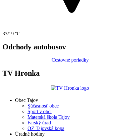
33/19 °C
Odchody autobusov
Cestovné poriadky
TV Hronka
Obec Tajov
Súčasnosť obce
Šport v obci
Materská škola Tajov
Farský úrad
OZ Tajovská kopa
Úradné hodiny