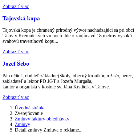
Zobraziť viac
Tajovská kopa
Tajovská kopa je chránený prírodný výtvor nachádzajúci sa pri obci
Tajov v Kremnických vrchoch. Ide o zaujímavú 18 metrov vysokú
svahovú travertínovú kopu...
Zobraziť viac
Jozef Šebo
Pán učiteľ, riaditeľ základnej školy, obecný kronikár, režisér, herec,
zakladateľ a lektor PD JGT a Jozefa Murgaša,
kantor a organista v kostole sv. Jána Krstiteľa v Tajove.
Zobraziť viac
Úvodná stránka
Zverejňovanie
Zmluvy faktúry objednávky
Zmluvy
Detail zmluvy Zmluva o reklame...