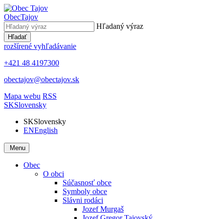
Obec
Tajov
Hľadaný výraz
Hľadať
rozšírené vyhľadávanie
+421 48 4197300
obectajov@obectajov.sk
Mapa webu
RSS
SK
Slovensky
SK
Slovensky
EN
English
Menu
Obec
O obci
Súčasnosť obce
Symboly obce
Slávni rodáci
Jozef Murgaš
Jozef Gregor Tajovský