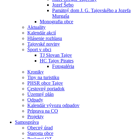
Jozef Šebo
Pamätný dom J. G. Tajovského a Jozefa
Murgaša
Monografia obce
Aktuality
Kalendár akcií
Hlásenie rozhlasu
Tajovské noviny
Šport v obci
TJ Slovan Tajov
HC Tajov Pirates
Fotogaléria
Kroniky
Tipy na turistiku
PHSR obce Tajov
Cestovný poriadok
Územný plán
Odpady
Kalendár vývozu odpadov
Príprava na CO
Projekty
Samospráva
Obecný úrad
Starosta obce
Poslanci OZ