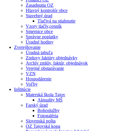
Zasadnutia OZ
Hlavný kontrolór obce
Stavebný úrad
Tlačivá na stiahnutie
Vzory tlačív,cenník
Smernice obce
Správne poplatky
Úradné hodiny
Zverejňovanie
Úradná tabuľa
Zmluvy faktúry objednávky
Archív zmlúv, faktúr, objednávok
Verejné obstarávanie
VZN
Hospodárenie
Voľby
Inštitúcie
Materská škola Tajov
Aktuality MŠ
Farský úrad
Bohoslužby
Fotogaléria
Slovenská pošta
OZ Tajovská kopa