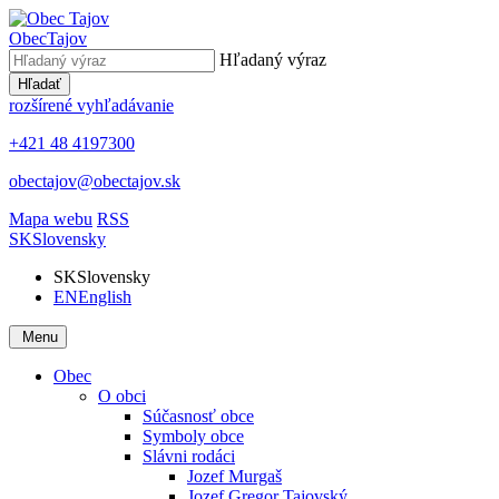
Obec
Tajov
Hľadaný výraz
Hľadať
rozšírené vyhľadávanie
+421 48 4197300
obectajov@obectajov.sk
Mapa webu
RSS
SK
Slovensky
SK
Slovensky
EN
English
Menu
Obec
O obci
Súčasnosť obce
Symboly obce
Slávni rodáci
Jozef Murgaš
Jozef Gregor Tajovský