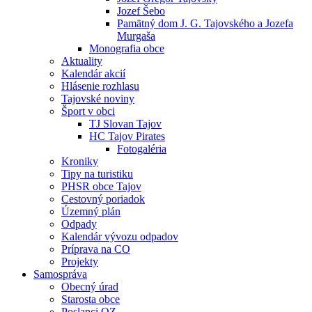
Jozef Šebo
Pamätný dom J. G. Tajovského a Jozefa
Murgaša
Monografia obce
Aktuality
Kalendár akcií
Hlásenie rozhlasu
Tajovské noviny
Šport v obci
TJ Slovan Tajov
HC Tajov Pirates
Fotogaléria
Kroniky
Tipy na turistiku
PHSR obce Tajov
Cestovný poriadok
Územný plán
Odpady
Kalendár vývozu odpadov
Príprava na CO
Projekty
Samospráva
Obecný úrad
Starosta obce
Poslanci OZ