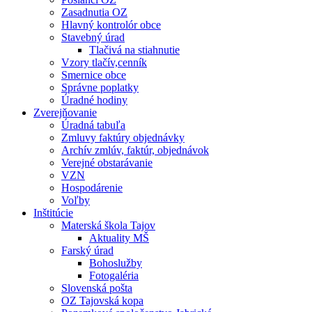
Zasadnutia OZ
Hlavný kontrolór obce
Stavebný úrad
Tlačivá na stiahnutie
Vzory tlačív,cenník
Smernice obce
Správne poplatky
Úradné hodiny
Zverejňovanie
Úradná tabuľa
Zmluvy faktúry objednávky
Archív zmlúv, faktúr, objednávok
Verejné obstarávanie
VZN
Hospodárenie
Voľby
Inštitúcie
Materská škola Tajov
Aktuality MŠ
Farský úrad
Bohoslužby
Fotogaléria
Slovenská pošta
OZ Tajovská kopa