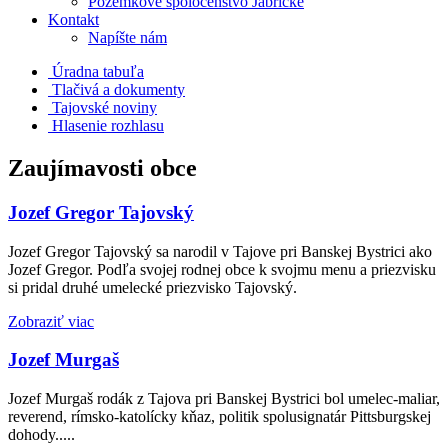
Pozemkové spoločenstvo Jabrické
Kontakt
Napíšte nám
Úradna tabuľa
Tlačivá a dokumenty
Tajovské noviny
Hlasenie rozhlasu
Zaujímavosti obce
Jozef Gregor Tajovský
Jozef Gregor Tajovský sa narodil v Tajove pri Banskej Bystrici ako
Jozef Gregor. Podľa svojej rodnej obce k svojmu menu a priezvisku
si pridal druhé umelecké priezvisko Tajovský.
Zobraziť viac
Jozef Murgaš
Jozef Murgaš rodák z Tajova pri Banskej Bystrici bol umelec-maliar,
reverend, rímsko-katolícky kňaz, politik spolusignatár Pittsburgskej
dohody.....