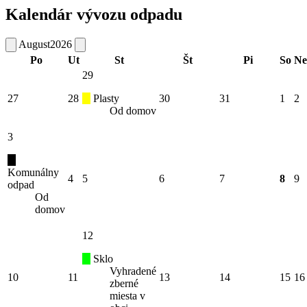
Kalendár vývozu odpadu
August
2026
Po
Ut
St
Št
Pi
So
Ne
29
27
28
Plasty
30
31
1
2
Od domov
3
Komunálny
4
5
6
7
8
9
odpad
Od
domov
12
Sklo
Vyhradené
10
11
13
14
15
16
zberné
miesta v