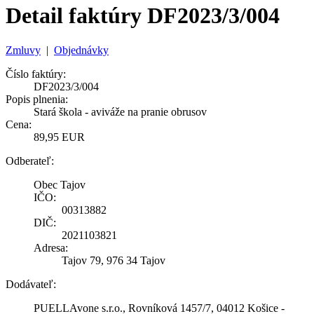
Detail faktúry DF2023/3/004
Zmluvy
|
Objednávky
Číslo faktúry:
DF2023/3/004
Popis plnenia:
Stará škola - aviváže na pranie obrusov
Cena:
89,95 EUR
Odberateľ:
Obec Tajov
IČO:
00313882
DIČ:
2021103821
Adresa:
Tajov 79, 976 34 Tajov
Dodávateľ:
PUELLAvone s.r.o., Rovníková 1457/7, 04012 Košice -