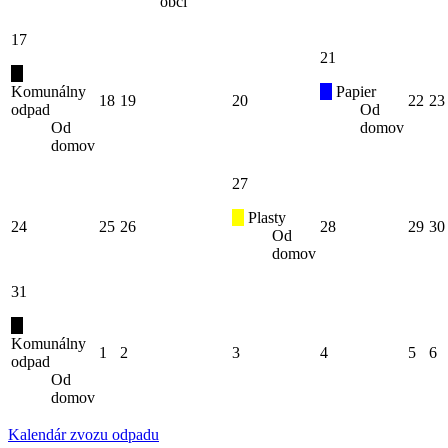
obci
17
21
Komunálny
Papier
18
19
20
22
23
odpad
Od
Od
domov
domov
27
Plasty
24
25
26
28
29
30
Od
domov
31
Komunálny
1
2
3
4
5
6
odpad
Od
domov
Kalendár zvozu odpadu