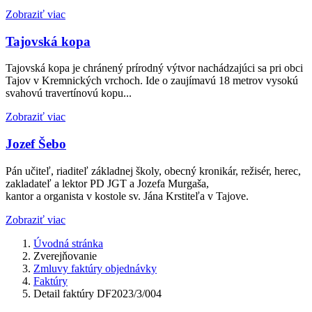
Zobraziť viac
Tajovská kopa
Tajovská kopa je chránený prírodný výtvor nachádzajúci sa pri obci
Tajov v Kremnických vrchoch. Ide o zaujímavú 18 metrov vysokú
svahovú travertínovú kopu...
Zobraziť viac
Jozef Šebo
Pán učiteľ, riaditeľ základnej školy, obecný kronikár, režisér, herec,
zakladateľ a lektor PD JGT a Jozefa Murgaša,
kantor a organista v kostole sv. Jána Krstiteľa v Tajove.
Zobraziť viac
Úvodná stránka
Zverejňovanie
Zmluvy faktúry objednávky
Faktúry
Detail faktúry DF2023/3/004