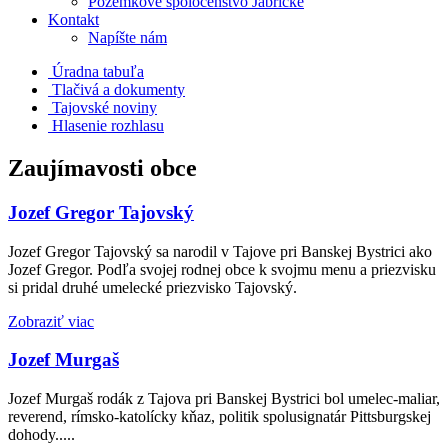
Pozemkové spoločenstvo Jabrické
Kontakt
Napíšte nám
Úradna tabuľa
Tlačivá a dokumenty
Tajovské noviny
Hlasenie rozhlasu
Zaujímavosti obce
Jozef Gregor Tajovský
Jozef Gregor Tajovský sa narodil v Tajove pri Banskej Bystrici ako
Jozef Gregor. Podľa svojej rodnej obce k svojmu menu a priezvisku
si pridal druhé umelecké priezvisko Tajovský.
Zobraziť viac
Jozef Murgaš
Jozef Murgaš rodák z Tajova pri Banskej Bystrici bol umelec-maliar,
reverend, rímsko-katolícky kňaz, politik spolusignatár Pittsburgskej
dohody.....