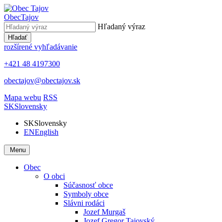
Obec
Tajov
Hľadaný výraz
Hľadať
rozšírené vyhľadávanie
+421 48 4197300
obectajov@obectajov.sk
Mapa webu
RSS
SK
Slovensky
SK
Slovensky
EN
English
Menu
Obec
O obci
Súčasnosť obce
Symboly obce
Slávni rodáci
Jozef Murgaš
Jozef Gregor Tajovský