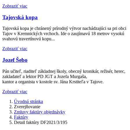
Zobraziť viac
Tajovská kopa
Tajovská kopa je chránený prírodný výtvor nachádzajúci sa pri obci
Tajov v Kremnických vrchoch. Ide o zaujímavú 18 metrov vysokú
svahovú travertínovú kopu...
Zobraziť viac
Jozef Šebo
Pán učiteľ, riaditeľ základnej školy, obecný kronikár, režisér, herec,
zakladateľ a lektor PD JGT a Jozefa Murgaša,
kantor a organista v kostole sv. Jána Krstiteľa v Tajove.
Zobraziť viac
Úvodná stránka
Zverejňovanie
Zmluvy faktúry objednávky
Faktúry
Detail faktúry DF2021/3/195