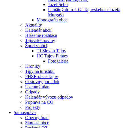
Jozef Šebo
Pamätný dom J. G. Tajovského a Jozefa
Murgaša
Monografia obce
Aktuality
Kalendár akcií
Hlásenie rozhlasu
Tajovské noviny
Šport v obci
TJ Slovan Tajov
HC Tajov Pirates
Fotogaléria
Kroniky
Tipy na turistiku
PHSR obce Tajov
Cestovný poriadok
Územný plán
Odpady
Kalendár vývozu odpadov
Príprava na CO
Projekty
Samospráva
Obecný úrad
Starosta obce
Poslanci OZ