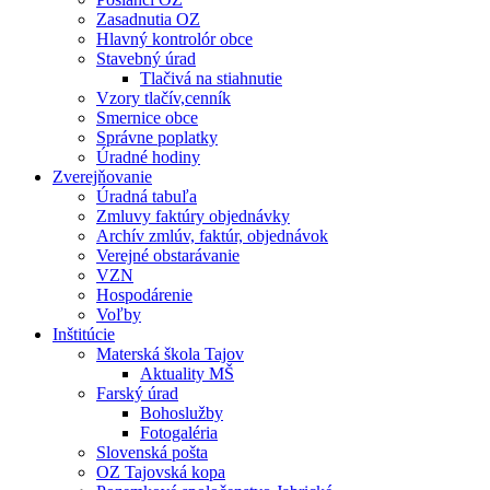
Zasadnutia OZ
Hlavný kontrolór obce
Stavebný úrad
Tlačivá na stiahnutie
Vzory tlačív,cenník
Smernice obce
Správne poplatky
Úradné hodiny
Zverejňovanie
Úradná tabuľa
Zmluvy faktúry objednávky
Archív zmlúv, faktúr, objednávok
Verejné obstarávanie
VZN
Hospodárenie
Voľby
Inštitúcie
Materská škola Tajov
Aktuality MŠ
Farský úrad
Bohoslužby
Fotogaléria
Slovenská pošta
OZ Tajovská kopa