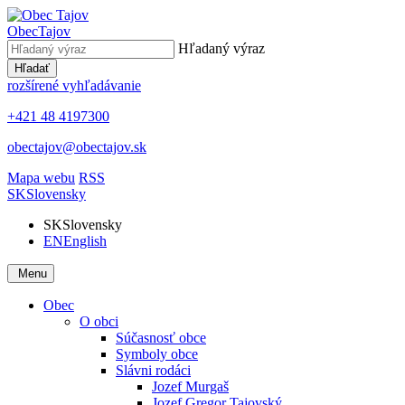
Obec
Tajov
Hľadaný výraz
Hľadať
rozšírené vyhľadávanie
+421 48 4197300
obectajov@obectajov.sk
Mapa webu
RSS
SK
Slovensky
SK
Slovensky
EN
English
Menu
Obec
O obci
Súčasnosť obce
Symboly obce
Slávni rodáci
Jozef Murgaš
Jozef Gregor Tajovský