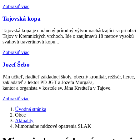
Zobraziť viac
Tajovská kopa
Tajovská kopa je chránený prírodný výtvor nachádzajúci sa pri obci
Tajov v Kremnických vrchoch. Ide o zaujímavú 18 metrov vysokú
svahovú travertínovú kopu...
Zobraziť viac
Jozef Šebo
Pán učiteľ, riaditeľ základnej školy, obecný kronikár, režisér, herec,
zakladateľ a lektor PD JGT a Jozefa Murgaša,
kantor a organista v kostole sv. Jána Krstiteľa v Tajove.
Zobraziť viac
Úvodná stránka
Obec
Aktuality
Mimoriadne núdzové opatrenia SLAK