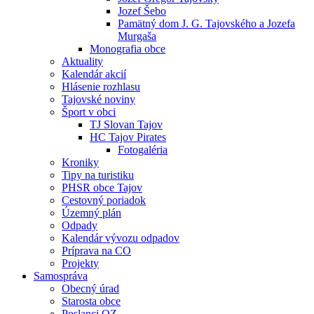
Jozef Šebo
Pamätný dom J. G. Tajovského a Jozefa
Murgaša
Monografia obce
Aktuality
Kalendár akcií
Hlásenie rozhlasu
Tajovské noviny
Šport v obci
TJ Slovan Tajov
HC Tajov Pirates
Fotogaléria
Kroniky
Tipy na turistiku
PHSR obce Tajov
Cestovný poriadok
Územný plán
Odpady
Kalendár vývozu odpadov
Príprava na CO
Projekty
Samospráva
Obecný úrad
Starosta obce
Poslanci OZ