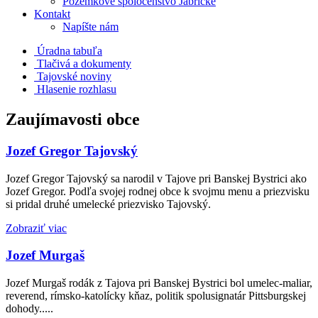
Pozemkové spoločenstvo Jabrické
Kontakt
Napíšte nám
Úradna tabuľa
Tlačivá a dokumenty
Tajovské noviny
Hlasenie rozhlasu
Zaujímavosti obce
Jozef Gregor Tajovský
Jozef Gregor Tajovský sa narodil v Tajove pri Banskej Bystrici ako
Jozef Gregor. Podľa svojej rodnej obce k svojmu menu a priezvisku
si pridal druhé umelecké priezvisko Tajovský.
Zobraziť viac
Jozef Murgaš
Jozef Murgaš rodák z Tajova pri Banskej Bystrici bol umelec-maliar,
reverend, rímsko-katolícky kňaz, politik spolusignatár Pittsburgskej
dohody.....