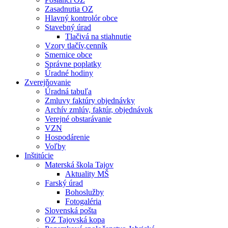
Zasadnutia OZ
Hlavný kontrolór obce
Stavebný úrad
Tlačivá na stiahnutie
Vzory tlačív,cenník
Smernice obce
Správne poplatky
Úradné hodiny
Zverejňovanie
Úradná tabuľa
Zmluvy faktúry objednávky
Archív zmlúv, faktúr, objednávok
Verejné obstarávanie
VZN
Hospodárenie
Voľby
Inštitúcie
Materská škola Tajov
Aktuality MŠ
Farský úrad
Bohoslužby
Fotogaléria
Slovenská pošta
OZ Tajovská kopa