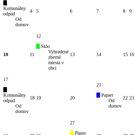
Komunálny
4
5
6
7
8
9
odpad
Od
domov
12
Sklo
Vyhradené
10
11
13
14
15
16
zberné
miesta v
obci
17
21
Komunálny
Papier
18
19
20
22
23
odpad
Od
Od
domov
domov
27
Plasty