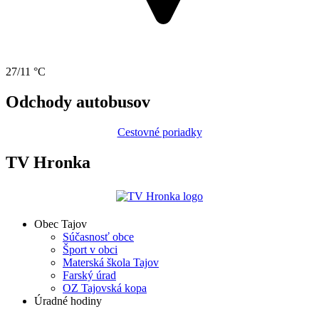
27/11 °C
Odchody autobusov
Cestovné poriadky
TV Hronka
Obec Tajov
Súčasnosť obce
Šport v obci
Materská škola Tajov
Farský úrad
OZ Tajovská kopa
Úradné hodiny