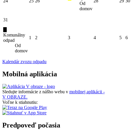
24
25
26
28
29
30
Od
domov
31
Komunálny
1
2
3
4
5
6
odpad
Od
domov
Kalendár zvozu odpadu
Mobilná aplikácia
Sledujte informácie z nášho webu v
mobilnej aplikácii -
V OBRAZE.
Voľne k stiahnutiu:
Predpoveď počasia