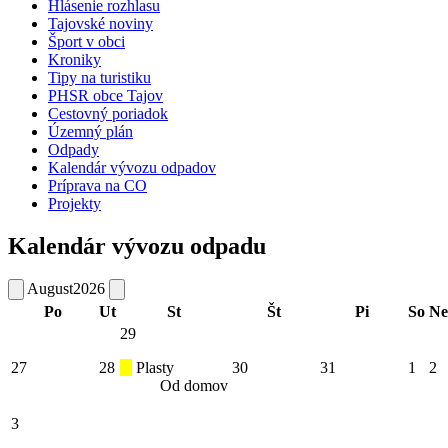
Hlásenie rozhlasu
Tajovské noviny
Šport v obci
Kroniky
Tipy na turistiku
PHSR obce Tajov
Cestovný poriadok
Územný plán
Odpady
Kalendár vývozu odpadov
Príprava na CO
Projekty
Kalendár vývozu odpadu
August
2026
Po
Ut
St
Št
Pi
So
Ne
29
27
28
Plasty
30
31
1
2
Od domov
3