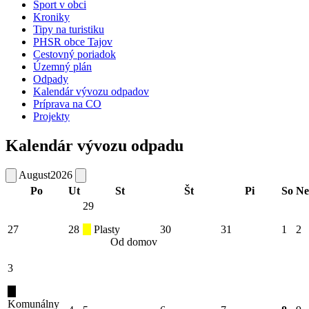
Šport v obci
Kroniky
Tipy na turistiku
PHSR obce Tajov
Cestovný poriadok
Územný plán
Odpady
Kalendár vývozu odpadov
Príprava na CO
Projekty
Kalendár vývozu odpadu
August
2026
Po
Ut
St
Št
Pi
So
Ne
29
27
28
Plasty
30
31
1
2
Od domov
3
Komunálny