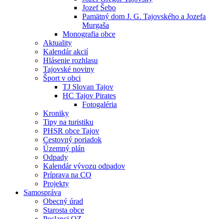
Jozef Šebo
Pamätný dom J. G. Tajovského a Jozefa
Murgaša
Monografia obce
Aktuality
Kalendár akcií
Hlásenie rozhlasu
Tajovské noviny
Šport v obci
TJ Slovan Tajov
HC Tajov Pirates
Fotogaléria
Kroniky
Tipy na turistiku
PHSR obce Tajov
Cestovný poriadok
Územný plán
Odpady
Kalendár vývozu odpadov
Príprava na CO
Projekty
Samospráva
Obecný úrad
Starosta obce
Poslanci OZ