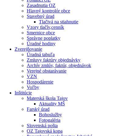
Zasadnutia OZ
Hlavný kontrolór obce
Stavebný úrad
Tlačivá na stiahnutie
Vzory tlačív,cenník
Smernice obce
Správne poplatky
Úradné hodiny
Zverejňovanie
Úradná tabuľa
Zmluvy faktúry objednávky
Archív zmlúv, faktúr, objednávok
Verejné obstarávanie
VZN
Hospodárenie
Voľby
Inštitúcie
Materská škola Tajov
Aktuality MŠ
Farský úrad
Bohoslužby
Fotogaléria
Slovenská pošta
OZ Tajovská kopa