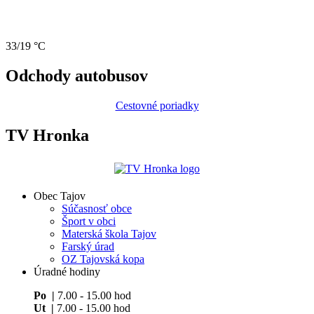
33/19 °C
Odchody autobusov
Cestovné poriadky
TV Hronka
Obec Tajov
Súčasnosť obce
Šport v obci
Materská škola Tajov
Farský úrad
OZ Tajovská kopa
Úradné hodiny
Po |
7.00 - 15.00 hod
Ut |
7.00 - 15.00 hod