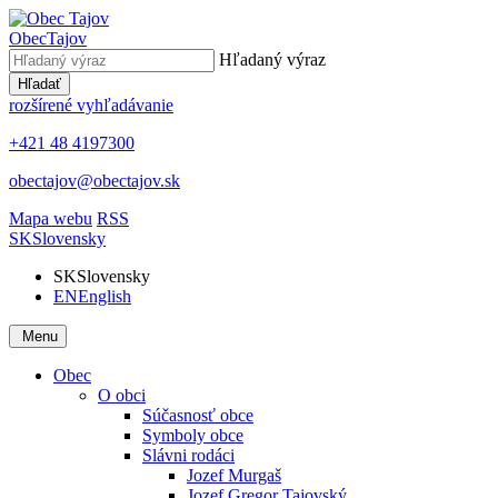
Obec
Tajov
Hľadaný výraz
Hľadať
rozšírené vyhľadávanie
+421 48 4197300
obectajov@obectajov.sk
Mapa webu
RSS
SK
Slovensky
SK
Slovensky
EN
English
Menu
Obec
O obci
Súčasnosť obce
Symboly obce
Slávni rodáci
Jozef Murgaš
Jozef Gregor Tajovský