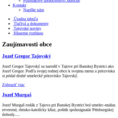
Pozemkové spoločenstvo Jabrické
Kontakt
Napíšte nám
Úradna tabuľa
Tlačivá a dokumenty
Tajovské noviny
Hlasenie rozhlasu
Zaujímavosti obce
Jozef Gregor Tajovský
Jozef Gregor Tajovský sa narodil v Tajove pri Banskej Bystrici ako
Jozef Gregor. Podľa svojej rodnej obce k svojmu menu a priezvisku
si pridal druhé umelecké priezvisko Tajovský.
Zobraziť viac
Jozef Murgaš
Jozef Murgaš rodák z Tajova pri Banskej Bystrici bol umelec-maliar,
reverend, rímsko-katolícky kňaz, politik spolusignatár Pittsburgskej
dohody.....