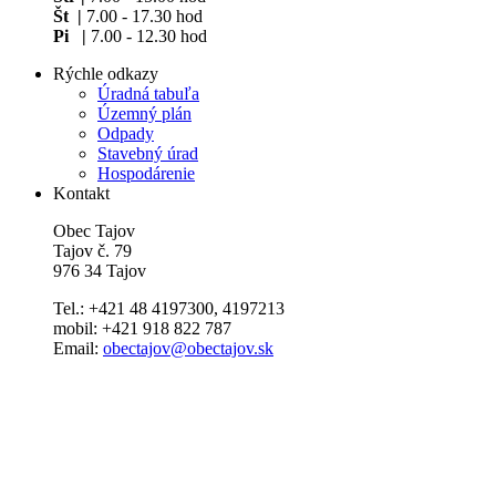
Št |
7.00 - 17.30 hod
Pi |
7.00 - 12.30 hod
Rýchle odkazy
Úradná tabuľa
Územný plán
Odpady
Stavebný úrad
Hospodárenie
Kontakt
Obec Tajov
Tajov č. 79
976 34 Tajov
Tel.: +421 48 4197300, 4197213
mobil: +421 918 822 787
Email:
obectajov@obectajov.sk