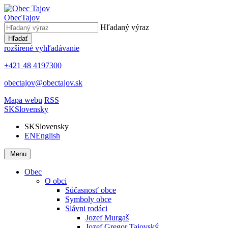
Obec
Tajov
Hľadaný výraz
Hľadať
rozšírené vyhľadávanie
+421 48 4197300
obectajov@obectajov.sk
Mapa webu
RSS
SK
Slovensky
SK
Slovensky
EN
English
Menu
Obec
O obci
Súčasnosť obce
Symboly obce
Slávni rodáci
Jozef Murgaš
Jozef Gregor Tajovský