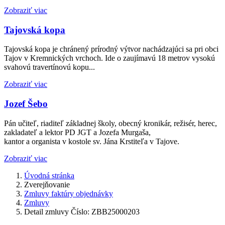
Zobraziť viac
Tajovská kopa
Tajovská kopa je chránený prírodný výtvor nachádzajúci sa pri obci
Tajov v Kremnických vrchoch. Ide o zaujímavú 18 metrov vysokú
svahovú travertínovú kopu...
Zobraziť viac
Jozef Šebo
Pán učiteľ, riaditeľ základnej školy, obecný kronikár, režisér, herec,
zakladateľ a lektor PD JGT a Jozefa Murgaša,
kantor a organista v kostole sv. Jána Krstiteľa v Tajove.
Zobraziť viac
Úvodná stránka
Zverejňovanie
Zmluvy faktúry objednávky
Zmluvy
Detail zmluvy Číslo: ZBB25000203