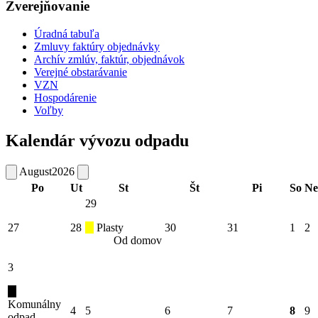
Zverejňovanie
Úradná tabuľa
Zmluvy faktúry objednávky
Archív zmlúv, faktúr, objednávok
Verejné obstarávanie
VZN
Hospodárenie
Voľby
Kalendár vývozu odpadu
August
2026
Po
Ut
St
Št
Pi
So
Ne
29
27
28
Plasty
30
31
1
2
Od domov
3
Komunálny
4
5
6
7
8
9
odpad