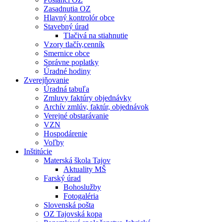
Zasadnutia OZ
Hlavný kontrolór obce
Stavebný úrad
Tlačivá na stiahnutie
Vzory tlačív,cenník
Smernice obce
Správne poplatky
Úradné hodiny
Zverejňovanie
Úradná tabuľa
Zmluvy faktúry objednávky
Archív zmlúv, faktúr, objednávok
Verejné obstarávanie
VZN
Hospodárenie
Voľby
Inštitúcie
Materská škola Tajov
Aktuality MŠ
Farský úrad
Bohoslužby
Fotogaléria
Slovenská pošta
OZ Tajovská kopa