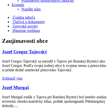
Pozemkové spoločenstvo Jabrické
Kontakt
Napíšte nám
Úradna tabuľa
Tlačivá a dokumenty
Tajovské noviny
Hlasenie rozhlasu
Zaujímavosti obce
Jozef Gregor Tajovský
Jozef Gregor Tajovský sa narodil v Tajove pri Banskej Bystrici ako
Jozef Gregor. Podľa svojej rodnej obce k svojmu menu a priezvisku
si pridal druhé umelecké priezvisko Tajovský.
Zobraziť viac
Jozef Murgaš
Jozef Murgaš rodák z Tajova pri Banskej Bystrici bol umelec-maliar,
reverend, rímsko-katolícky kňaz, politik spolusignatár Pittsburgskej
dohody.....