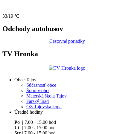
33/19 °C
Odchody autobusov
Cestovné poriadky
TV Hronka
Obec Tajov
Súčasnosť obce
Šport v obci
Materská škola Tajov
Farský úrad
OZ Tajovská kopa
Úradné hodiny
Po |
7.00 - 15.00 hod
Ut |
7.00 - 15.00 hod
Str |
7.00 - 15.00 hod