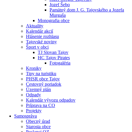
Jozef Šebo
Pamätný dom J. G. Tajovského a Jozefa
Murgaša
Monografia obce
Aktuality
Kalendár akcií
Hlásenie rozhlasu
Tajovské noviny
Šport v obci
TJ Slovan Tajov
HC Tajov Pirates
Fotogaléria
Kroniky
Tipy na turistiku
PHSR obce Tajov
Cestovný poriadok
Územný plán
Odpady
Kalendár vývozu odpadov
Príprava na CO
Projekty
Samospráva
Obecný úrad
Starosta obce
Poslanci OZ