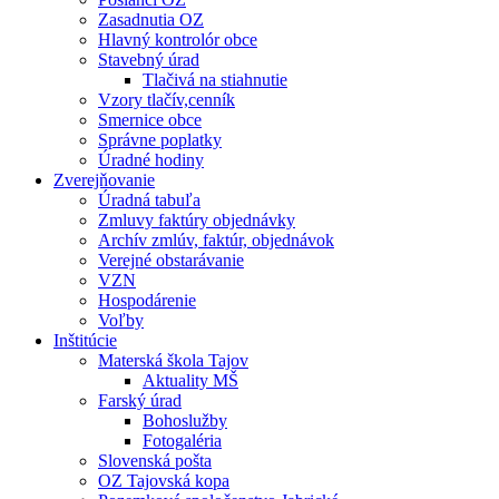
Zasadnutia OZ
Hlavný kontrolór obce
Stavebný úrad
Tlačivá na stiahnutie
Vzory tlačív,cenník
Smernice obce
Správne poplatky
Úradné hodiny
Zverejňovanie
Úradná tabuľa
Zmluvy faktúry objednávky
Archív zmlúv, faktúr, objednávok
Verejné obstarávanie
VZN
Hospodárenie
Voľby
Inštitúcie
Materská škola Tajov
Aktuality MŠ
Farský úrad
Bohoslužby
Fotogaléria
Slovenská pošta
OZ Tajovská kopa