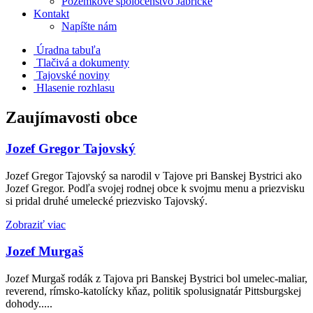
Pozemkové spoločenstvo Jabrické
Kontakt
Napíšte nám
Úradna tabuľa
Tlačivá a dokumenty
Tajovské noviny
Hlasenie rozhlasu
Zaujímavosti obce
Jozef Gregor Tajovský
Jozef Gregor Tajovský sa narodil v Tajove pri Banskej Bystrici ako
Jozef Gregor. Podľa svojej rodnej obce k svojmu menu a priezvisku
si pridal druhé umelecké priezvisko Tajovský.
Zobraziť viac
Jozef Murgaš
Jozef Murgaš rodák z Tajova pri Banskej Bystrici bol umelec-maliar,
reverend, rímsko-katolícky kňaz, politik spolusignatár Pittsburgskej
dohody.....