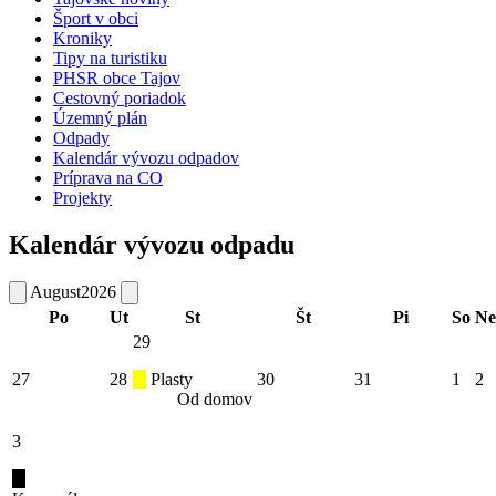
Šport v obci
Kroniky
Tipy na turistiku
PHSR obce Tajov
Cestovný poriadok
Územný plán
Odpady
Kalendár vývozu odpadov
Príprava na CO
Projekty
Kalendár vývozu odpadu
August
2026
Po
Ut
St
Št
Pi
So
Ne
29
27
28
Plasty
30
31
1
2
Od domov
3