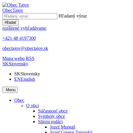
Obec
Tajov
Hľadaný výraz
Hľadať
rozšírené vyhľadávanie
+421 48 4197300
obectajov@obectajov.sk
Mapa webu
RSS
SK
Slovensky
SK
Slovensky
EN
English
Menu
Obec
O obci
Súčasnosť obce
Symboly obce
Slávni rodáci
Jozef Murgaš
Jozef Gregor Tajovský