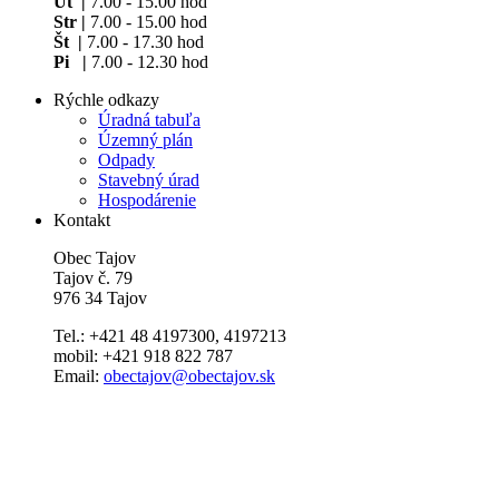
Ut |
7.00 - 15.00 hod
Str |
7.00 - 15.00 hod
Št |
7.00 - 17.30 hod
Pi |
7.00 - 12.30 hod
Rýchle odkazy
Úradná tabuľa
Územný plán
Odpady
Stavebný úrad
Hospodárenie
Kontakt
Obec Tajov
Tajov č. 79
976 34 Tajov
Tel.: +421 48 4197300, 4197213
mobil: +421 918 822 787
Email:
obectajov@obectajov.sk