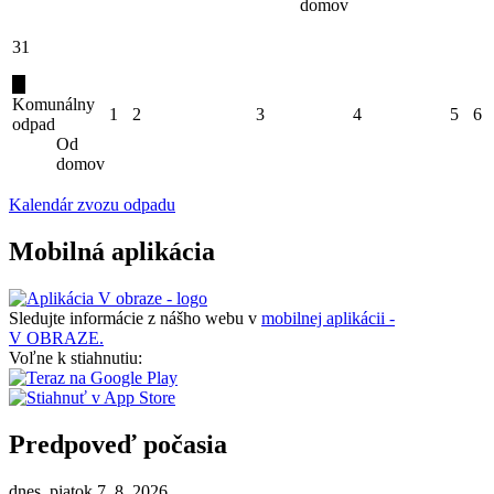
domov
31
Komunálny
1
2
3
4
5
6
odpad
Od
domov
Kalendár zvozu odpadu
Mobilná aplikácia
Sledujte informácie z nášho webu v
mobilnej aplikácii -
V OBRAZE.
Voľne k stiahnutiu:
Predpoveď počasia
dnes, piatok 7. 8. 2026