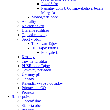
Jozef Šebo
Pamätný dom J. G. Tajovského a Jozefa
Murgaša
Monografia obce
Aktuality
Kalendár akcií
Hlásenie rozhlasu
Tajovské noviny
Šport v obci
TJ Slovan Tajov
HC Tajov Pirates
Fotogaléria
Kroniky
Tipy na turistiku
PHSR obce Tajov
Cestovný poriadok
Územný plán
Odpady
Kalendár vývozu odpadov
Príprava na CO
Projekty
Samospráva
Obecný úrad
Starosta obce
Poslanci OZ