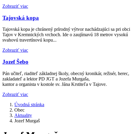
Zobraziť viac
Tajovská kopa
Tajovská kopa je chránený prírodný výtvor nachádzajúci sa pri obci
Tajov v Kremnických vrchoch. Ide o zaujímavú 18 metrov vysokú
svahovú travertínovú kopu...
Zobraziť viac
Jozef Šebo
Pán učiteľ, riaditeľ základnej školy, obecný kronikár, režisér, herec,
zakladateľ a lektor PD JGT a Jozefa Murgaša,
kantor a organista v kostole sv. Jána Krstiteľa v Tajove.
Zobraziť viac
Úvodná stránka
Obec
Aktuality
Jozef Murgaš