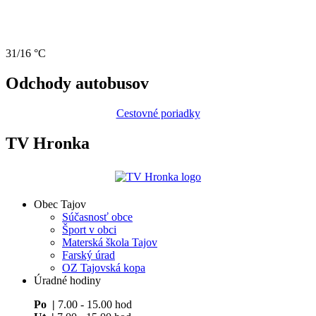
31/16 °C
Odchody autobusov
Cestovné poriadky
TV Hronka
Obec Tajov
Súčasnosť obce
Šport v obci
Materská škola Tajov
Farský úrad
OZ Tajovská kopa
Úradné hodiny
Po |
7.00 - 15.00 hod